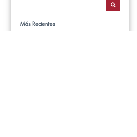
Más Recientes
Persianas Enrollables Blackout: Todo lo
que tus clientes quieren saber
17/7/2026
Todo lo que debes saber sobre las
persianas Neolux: Guía definitiva de
diseño y funcionalidad
11/6/2026
Cómo lograr espacios más elegantes
con cortinas en tonos neutros.
14/5/2026
Ciudades con Sol Radiante y Calor
Extremo
21/4/2026