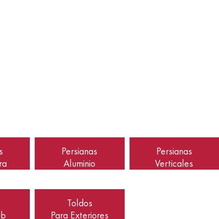
s
Persianas
Persianas
ra
Aluminio
Verticales
Toldos
ub
Para Exteriores