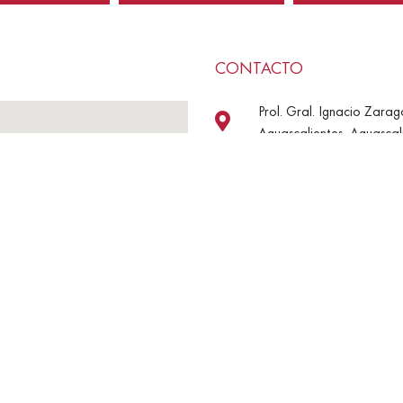
CONTACTO
Prol. Gral. Ignacio Zarag
Aguascalientes, Aguascali
4499777007
L-V: 9 A 2 Y 4 A 7| S: 10
persianasdeaguascalient