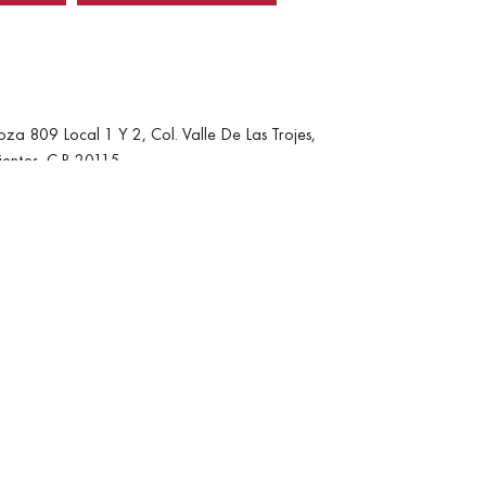
oza 809 Local 1 Y 2, Col. Valle De Las Trojes,
entes, C.P. 20115
 A 2
es.com/