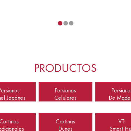
PRODUCTOS
Persianas
Persianas
Persiana
nel Japónes
Celulares
De Made
Cortinas
Cortinas
VTi
adicionales
Dunes
Smart H