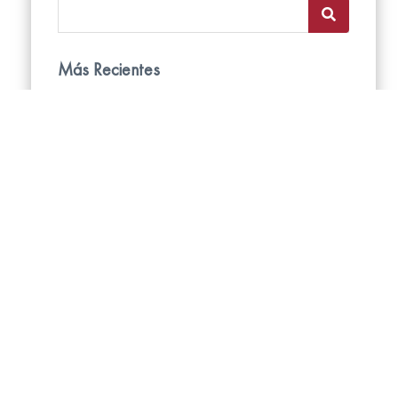
Más Recientes
Persianas Enrollables Blackout: Todo lo
que tus clientes quieren saber
17/7/2026
Todo lo que debes saber sobre las
persianas Neolux: Guía definitiva de
diseño y funcionalidad
11/6/2026
Cómo lograr espacios más elegantes
con cortinas en tonos neutros.
14/5/2026
Ciudades con Sol Radiante y Calor
Extremo
21/4/2026