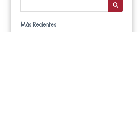
Más Recientes
Persianas Enrollables Blackout: Todo lo
que tus clientes quieren saber
17/7/2026
Todo lo que debes saber sobre las
persianas Neolux: Guía definitiva de
diseño y funcionalidad
11/6/2026
Cómo lograr espacios más elegantes
con cortinas en tonos neutros.
14/5/2026
Ciudades con Sol Radiante y Calor
Extremo
21/4/2026