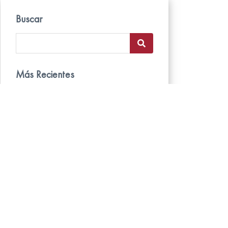
Buscar
Más Recientes
Persianas Enrollables
Blackout: Todo lo que tus
clientes quieren saber
17/7/2026
Todo lo que debes saber
sobre las persianas Neolux:
Guía definitiva de diseño y
funcionalidad
11/6/2026
Cómo lograr espacios más
elegantes con cortinas en
tonos neutros.